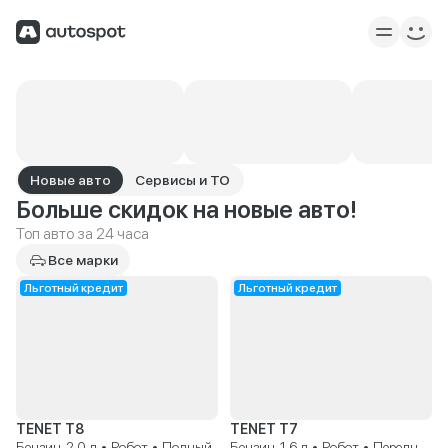
Новые авто
Сервисы и ТО
Больше скидок на новые авто!
Топ авто за 24 часа
Все марки
Льготный кредит
Льготный кредит
TENET T8
TENET T7
Бензин, 2.0 л • Робот • Полный
Бензин, 1.6 л • Робот • Передний