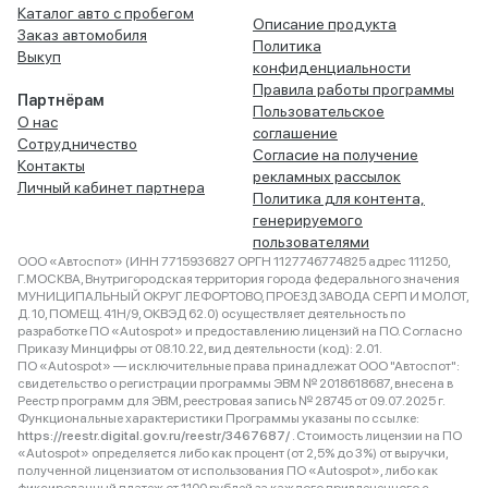
Каталог авто с пробегом
Описание продукта
Заказ автомобиля
Политика
Выкуп
конфиденциальности
Правила работы программы
Партнёрам
Пользовательское
О нас
соглашение
Сотрудничество
Согласие на получение
Контакты
рекламных рассылок
Личный кабинет партнера
Политика для контента,
генерируемого
пользователями
ООО «Автоспот» (ИНН 7715936827 ОРГН 1127746774825 адрес 111250,
Г.МОСКВА, Внутригородская территория города федерального значения
МУНИЦИПАЛЬНЫЙ ОКРУГ ЛЕФОРТОВО, ПРОЕЗД ЗАВОДА СЕРП И МОЛОТ,
Д. 10, ПОМЕЩ. 41Н/9, ОКВЭД 62.0) осуществляет деятельность по
разработке ПО «Autospot» и предоставлению лицензий на ПО. Согласно
Приказу Минцифры от 08.10.22, вид деятельности (код): 2.01.
ПО «Autospot» — исключительные права принадлежат ООО "Автоспот":
свидетельство о регистрации программы ЭВМ № 2018618687, внесена в
Реестр программ для ЭВМ, реестровая запись № 28745 от 09.07.2025 г.
Функциональные характеристики Программы указаны по ссылке:
https://reestr.digital.gov.ru/reestr/3467687/
. Стоимость лицензии на ПО
«Autospot» определяется либо как процент (от 2,5% до 3%) от выручки,
полученной лицензиатом от использования ПО «Autospot», либо как